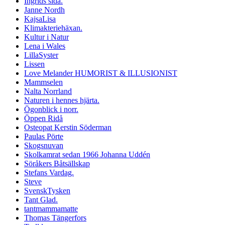
Ingrids sida.
Janne Nordh
KajsaLisa
Klimakteriehäxan.
Kultur i Natur
Lena i Wales
LillaSyster
Lissen
Love Melander HUMORIST & ILLUSIONIST
Mammselen
Nalta Norrland
Naturen i hennes hjärta.
Ögonblick i norr.
Öppen Ridå
Osteopat Kerstin Söderman
Paulas Pörte
Skogsnuvan
Skolkamrat sedan 1966 Johanna Uddén
Söråkers Båtsällskap
Stefans Vardag.
Steve
SvenskTysken
Tant Glad.
tantmammamatte
Thomas Tängerfors