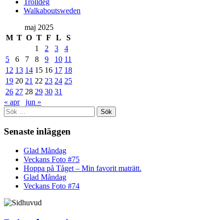
Trolldeg
Walkaboutsweden
maj 2025
M
T
O
T
F
L
S
1
2
3
4
5
6
7
8
9
10
11
12
13
14
15
16
17
18
19
20
21
22
23
24
25
26
27
28
29
30
31
« apr
jun »
Sök
efter:
Senaste inläggen
Glad Måndag
Veckans Foto #75
Hoppa på Tåget – Min favorit maträtt.
Glad Måndag
Veckans Foto #74