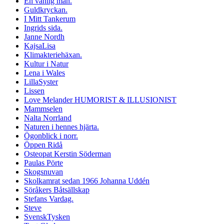
En vanlig man.
Guldkryckan.
I Mitt Tankerum
Ingrids sida.
Janne Nordh
KajsaLisa
Klimakteriehäxan.
Kultur i Natur
Lena i Wales
LillaSyster
Lissen
Love Melander HUMORIST & ILLUSIONIST
Mammselen
Nalta Norrland
Naturen i hennes hjärta.
Ögonblick i norr.
Öppen Ridå
Osteopat Kerstin Söderman
Paulas Pörte
Skogsnuvan
Skolkamrat sedan 1966 Johanna Uddén
Söråkers Båtsällskap
Stefans Vardag.
Steve
SvenskTysken