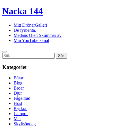
Nacka 144
Mitt DrönarGalleri
De fyrbenta.
Medans Ölen Skummar av
Min YouTube kanal
Sök
efter:
Kategorier
Båtar
Blog
Broar
Djur
Fågelträd
Höst
Kyrkor
Lampor
Mat
Skyltsöndag