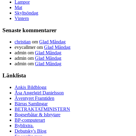
Lampor
Mat
Skyltsöndag
Vintern
Senaste kommentarer
christian
om
Glad Måndag
evycallmer
om
Glad Måndag
admin
om
Glad Måndag
admin
om
Glad Måndag
admin
om
Glad Måndag
Länklista
Ankis Bildblogg
Åsa Angelgirl Danielsson
Äventyret Framtiden
Bärras Samlingar
BETRAKTATMINISTERN
Bogserbåtar & Isbrytare
BP-computerart
Byblixtra.
Debutsky's Blog