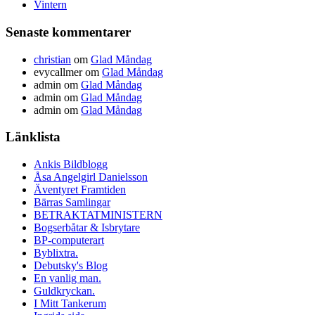
Vintern
Senaste kommentarer
christian
om
Glad Måndag
evycallmer
om
Glad Måndag
admin
om
Glad Måndag
admin
om
Glad Måndag
admin
om
Glad Måndag
Länklista
Ankis Bildblogg
Åsa Angelgirl Danielsson
Äventyret Framtiden
Bärras Samlingar
BETRAKTATMINISTERN
Bogserbåtar & Isbrytare
BP-computerart
Byblixtra.
Debutsky's Blog
En vanlig man.
Guldkryckan.
I Mitt Tankerum