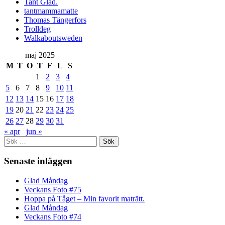
Tant Glad.
tantmammamatte
Thomas Tängerfors
Trolldeg
Walkaboutsweden
maj 2025
M
T
O
T
F
L
S
1
2
3
4
5
6
7
8
9
10
11
12
13
14
15
16
17
18
19
20
21
22
23
24
25
26
27
28
29
30
31
« apr
jun »
Sök
efter:
Senaste inläggen
Glad Måndag
Veckans Foto #75
Hoppa på Tåget – Min favorit maträtt.
Glad Måndag
Veckans Foto #74