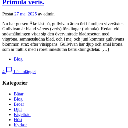
Primula veris.
Postat
27 maj 2025
av
admin
Nu har gossen Åke läst på, gullvivan är en ört i familjen viveväxter.
Gullvivan är bland vårens (veris) förstlingar (primula). Redan vid
snösmältningen visar sig den övervintrade bladrosetten med
vitgröna, sammetsludna blad, och i maj och juni kommer gullvivans
blommor, strax efter vitsippans. Gullvivan har djup och smal krona,
som är trattlik med i röret inneslutna befruktningsdelar. […]
Blog
chat_bubble_outline
4
Läs inlägget
Kategorier
Båtar
Blog
Broar
Djur
Fågelträd
Höst
Kyrkor