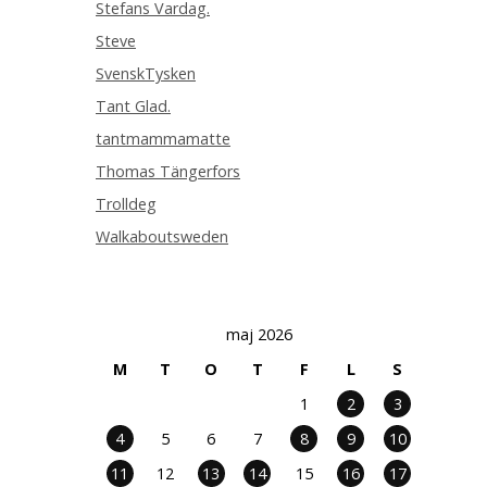
Stefans Vardag.
Steve
SvenskTysken
Tant Glad.
tantmammamatte
Thomas Tängerfors
Trolldeg
Walkaboutsweden
maj 2026
M
T
O
T
F
L
S
1
2
3
4
5
6
7
8
9
10
11
12
13
14
15
16
17