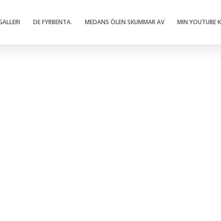
ALLERI
DE FYRBENTA.
MEDANS ÖLEN SKUMMAR AV
MIN YOUTUBE 