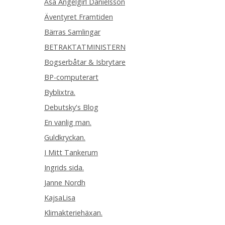
Åsa Angelgirl Danielsson
Äventyret Framtiden
Bärras Samlingar
BETRAKTATMINISTERN
Bogserbåtar & Isbrytare
BP-computerart
Byblixtra.
Debutsky's Blog
En vanlig man.
Guldkryckan.
I Mitt Tankerum
Ingrids sida.
Janne Nordh
KajsaLisa
Klimakteriehäxan.