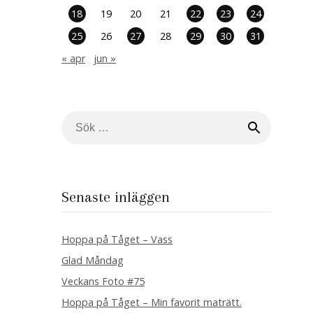
18
19
20
21
22
23
24
25
26
27
28
29
30
31
« apr
jun »
Sök
efter:
Senaste inläggen
Hoppa på Tåget – Vass
Glad Måndag
Veckans Foto #75
Hoppa på Tåget – Min favorit maträtt.