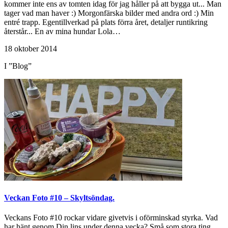
kommer inte ens av tomten idag för jag håller på att bygga ut... Man
tager vad man haver :) Morgonfärska bilder med andra ord :) Min
entré trapp. Egentillverkad på plats förra året, detaljer runtikring
återstår... En av mina hundar Lola…
18 oktober 2014
I ”Blog”
Veckan Foto #10 – Skyltsöndag.
Veckans Foto #10 rockar vidare givetvis i oförminskad styrka. Vad
har hänt genom Din lins under denna vecka? Små som stora ting,