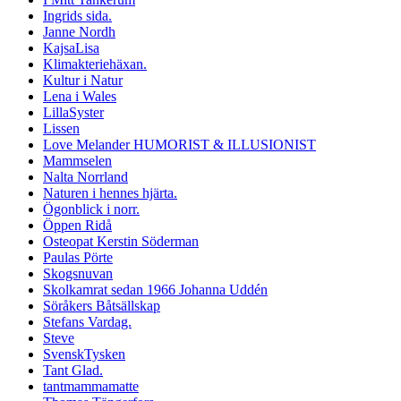
Ingrids sida.
Janne Nordh
KajsaLisa
Klimakteriehäxan.
Kultur i Natur
Lena i Wales
LillaSyster
Lissen
Love Melander HUMORIST & ILLUSIONIST
Mammselen
Nalta Norrland
Naturen i hennes hjärta.
Ögonblick i norr.
Öppen Ridå
Osteopat Kerstin Söderman
Paulas Pörte
Skogsnuvan
Skolkamrat sedan 1966 Johanna Uddén
Söråkers Båtsällskap
Stefans Vardag.
Steve
SvenskTysken
Tant Glad.
tantmammamatte