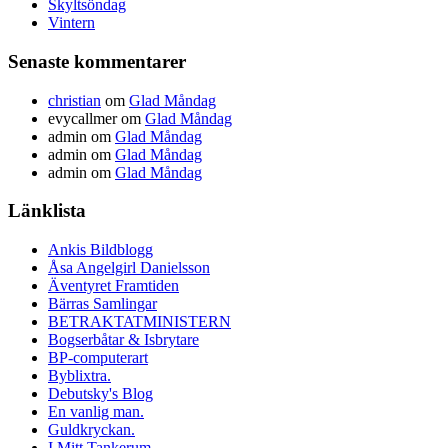
Skyltsöndag
Vintern
Senaste kommentarer
christian
om
Glad Måndag
evycallmer
om
Glad Måndag
admin
om
Glad Måndag
admin
om
Glad Måndag
admin
om
Glad Måndag
Länklista
Ankis Bildblogg
Åsa Angelgirl Danielsson
Äventyret Framtiden
Bärras Samlingar
BETRAKTATMINISTERN
Bogserbåtar & Isbrytare
BP-computerart
Byblixtra.
Debutsky's Blog
En vanlig man.
Guldkryckan.
I Mitt Tankerum