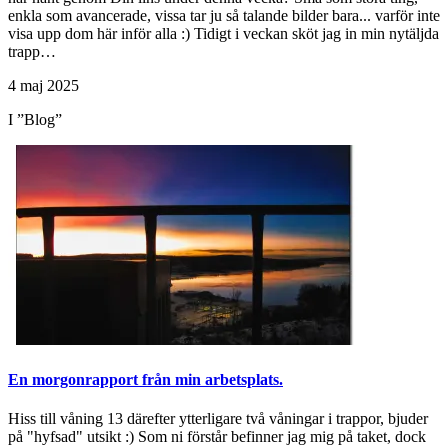
enkla som avancerade, vissa tar ju så talande bilder bara... varför inte
visa upp dom här inför alla :) Tidigt i veckan sköt jag in min nytäljda
trapp…
4 maj 2025
I ”Blog”
En morgonrapport från min arbetsplats.
Hiss till våning 13 därefter ytterligare två våningar i trappor, bjuder
på "hyfsad" utsikt :) Som ni förstår befinner jag mig på taket, dock