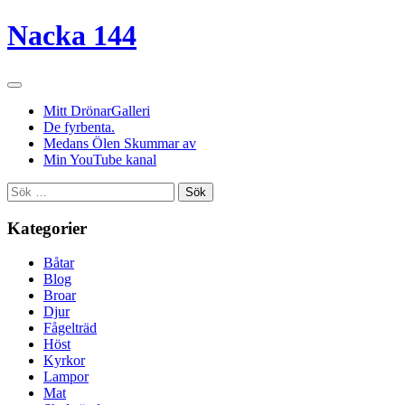
Nacka 144
Mitt DrönarGalleri
De fyrbenta.
Medans Ölen Skummar av
Min YouTube kanal
Sök
efter:
Kategorier
Båtar
Blog
Broar
Djur
Fågelträd
Höst
Kyrkor
Lampor
Mat