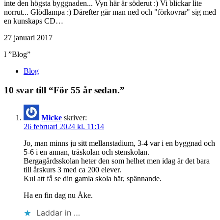
inte den högsta byggnaden... Vyn här är söderut :) Vi blickar lite
norrut... Glödlampa :) Därefter går man ned och "förkovrar" sig med
en kunskaps CD…
27 januari 2017
I ”Blog”
Blog
10 svar till “För 55 år sedan.”
Micke
skriver:
26 februari 2024 kl. 11:14
Jo, man minns ju sitt mellanstadium, 3-4 var i en byggnad och
5-6 i en annan, träskolan och stenskolan.
Bergagårdsskolan heter den som helhet men idag är det bara
till årskurs 3 med ca 200 elever.
Kul att få se din gamla skola här, spännande.
Ha en fin dag nu Åke.
Laddar in …