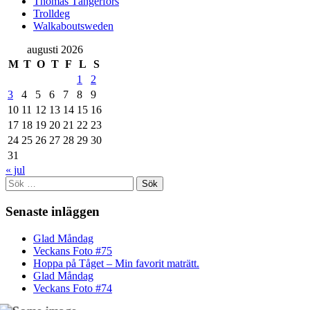
Thomas Tängerfors
Trolldeg
Walkaboutsweden
augusti 2026
M
T
O
T
F
L
S
1
2
3
4
5
6
7
8
9
10
11
12
13
14
15
16
17
18
19
20
21
22
23
24
25
26
27
28
29
30
31
« jul
Sök
efter:
Senaste inläggen
Glad Måndag
Veckans Foto #75
Hoppa på Tåget – Min favorit maträtt.
Glad Måndag
Veckans Foto #74