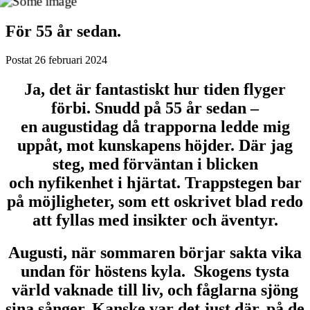
För 55 år sedan.
Postat
26 februari 2024
Ja, det är fantastiskt hur tiden flyger
förbi. Snudd på 55 år sedan –
en augustidag då trapporna ledde mig
uppåt, mot kunskapens höjder. Där jag
steg, med förväntan i blicken
och nyfikenhet i hjärtat. Trappstegen bar
på möjligheter, som ett oskrivet blad redo
att fyllas med insikter och äventyr.
Augusti, när sommaren börjar sakta vika
undan för höstens kyla. Skogens tysta
värld vaknade till liv, och fåglarna sjöng
sina sånger. Kanske var det just där, på de