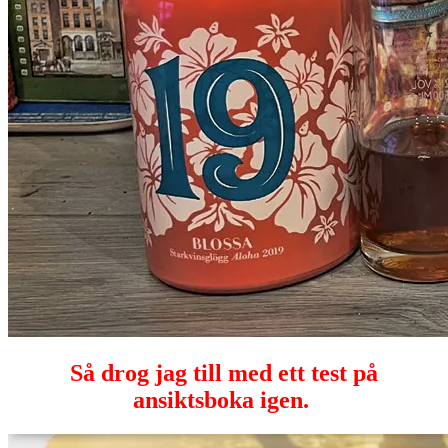
Så drog jag till med ett test på
ansiktsboka igen.