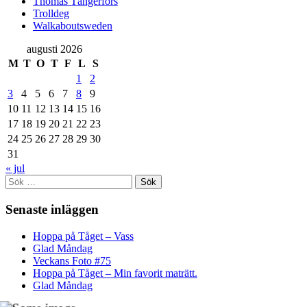
Thomas Tängerfors
Trolldeg
Walkaboutsweden
augusti 2026
M
T
O
T
F
L
S
1
2
3
4
5
6
7
8
9
10
11
12
13
14
15
16
17
18
19
20
21
22
23
24
25
26
27
28
29
30
31
« jul
Sök
efter:
Senaste inläggen
Hoppa på Tåget – Vass
Glad Måndag
Veckans Foto #75
Hoppa på Tåget – Min favorit maträtt.
Glad Måndag