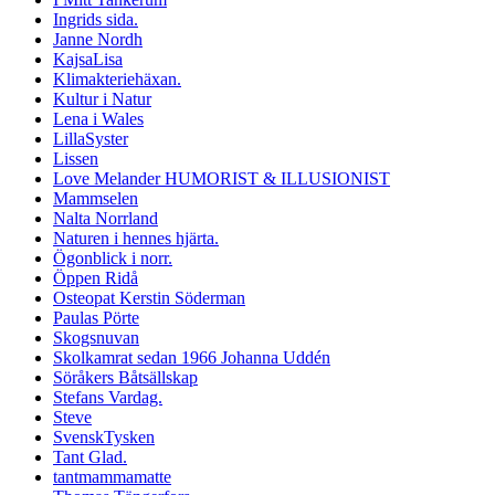
Ingrids sida.
Janne Nordh
KajsaLisa
Klimakteriehäxan.
Kultur i Natur
Lena i Wales
LillaSyster
Lissen
Love Melander HUMORIST & ILLUSIONIST
Mammselen
Nalta Norrland
Naturen i hennes hjärta.
Ögonblick i norr.
Öppen Ridå
Osteopat Kerstin Söderman
Paulas Pörte
Skogsnuvan
Skolkamrat sedan 1966 Johanna Uddén
Söråkers Båtsällskap
Stefans Vardag.
Steve
SvenskTysken
Tant Glad.
tantmammamatte