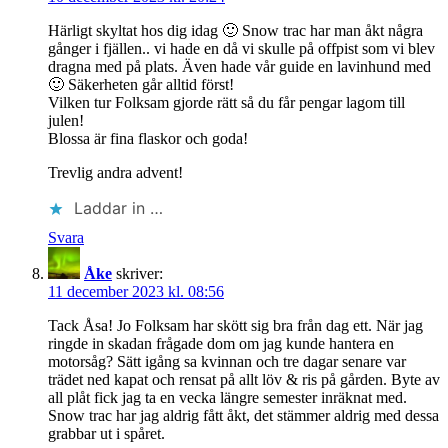
Härligt skyltat hos dig idag 🙂 Snow trac har man åkt några
gånger i fjällen.. vi hade en då vi skulle på offpist som vi blev
dragna med på plats. Även hade vår guide en lavinhund med
🙂 Säkerheten går alltid först!
Vilken tur Folksam gjorde rätt så du får pengar lagom till
julen!
Blossa är fina flaskor och goda!
Trevlig andra advent!
Laddar in …
Svara
Åke
skriver:
11 december 2023 kl. 08:56
Tack Åsa! Jo Folksam har skött sig bra från dag ett. När jag
ringde in skadan frågade dom om jag kunde hantera en
motorsåg? Sätt igång sa kvinnan och tre dagar senare var
trädet ned kapat och rensat på allt löv & ris på gården. Byte av
all plåt fick jag ta en vecka längre semester inräknat med.
Snow trac har jag aldrig fått åkt, det stämmer aldrig med dessa
grabbar ut i spåret.