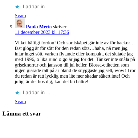
Laddar in …
Svara
Paula Merio
skriver:
11 december 2023 kl. 17:36
Vilket häftigt fordon! Och spritskåpet går inte av för hackor…
fast glögg är för sött för den redan söta…haha, nä men jag
intar inget sött, varken flytande eller kompakt, det slutade jag
med 1996, o lika rund o go är jag för det. Tänker inte snåla på
griseknorrar och jansson till jul heller. Blossa-etiketten som
ingen gissade rätt på är bland de snyggaste jag sett, wow! Tror
du redan är rätt lycklig men lite mer skadar säkert inte! Och
juligt är det hos dig, kan det bli bättre!
Laddar in …
Svara
Lämna ett svar