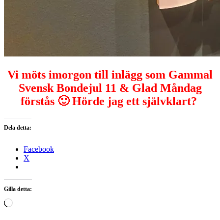
Vi möts imorgon till inlägg som Gammal
Svensk Bondejul 11 & Glad Måndag
förstås 🙂 Hörde jag ett självklart?
Dela detta:
Facebook
X
Gilla detta:
Laddar
in
…