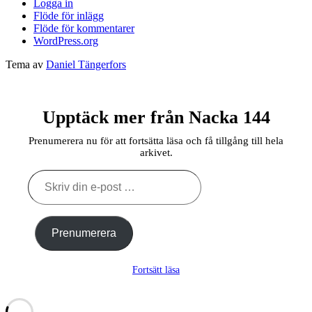
Logga in
Flöde för inlägg
Flöde för kommentarer
WordPress.org
Tema av
Daniel Tängerfors
Upptäck mer från Nacka 144
Prenumerera nu för att fortsätta läsa och få tillgång till hela
arkivet.
Skriv
din
e-
post
…
Prenumerera
Fortsätt läsa