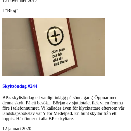
12 november 2017
I ”Blog”
Skyltsöndag #244
BP:s skyltsöndag ett vanligt inlägg på söndagar :) Öppnar med
denna skylt. På ett besök... Början av sjuttiotalet fick vi en femma
före i telefonnumret. Vi kallades även för klycktattare eftersom vår
landskapsbokstav var Y för Medelpad. En bunt skyltar från ett
loppis- Här finner ni alla BP:s skyltare.
12 januari 2020