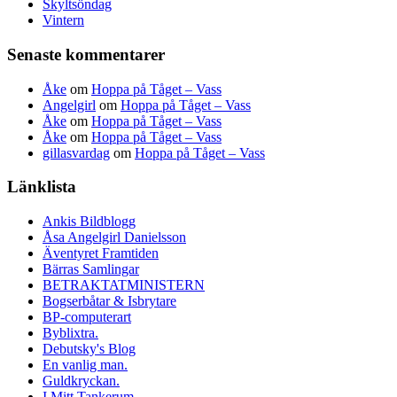
Skyltsöndag
Vintern
Senaste kommentarer
Åke
om
Hoppa på Tåget – Vass
Angelgirl
om
Hoppa på Tåget – Vass
Åke
om
Hoppa på Tåget – Vass
Åke
om
Hoppa på Tåget – Vass
gillasvardag
om
Hoppa på Tåget – Vass
Länklista
Ankis Bildblogg
Åsa Angelgirl Danielsson
Äventyret Framtiden
Bärras Samlingar
BETRAKTATMINISTERN
Bogserbåtar & Isbrytare
BP-computerart
Byblixtra.
Debutsky's Blog
En vanlig man.
Guldkryckan.
I Mitt Tankerum