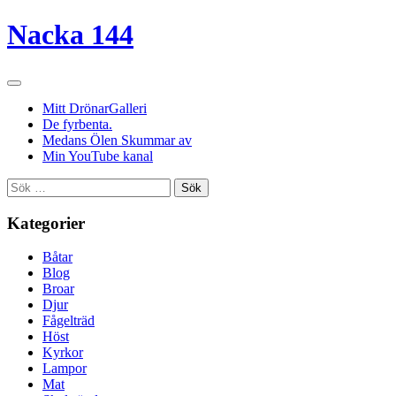
Nacka 144
Mitt DrönarGalleri
De fyrbenta.
Medans Ölen Skummar av
Min YouTube kanal
Sök
efter:
Kategorier
Båtar
Blog
Broar
Djur
Fågelträd
Höst
Kyrkor
Lampor
Mat