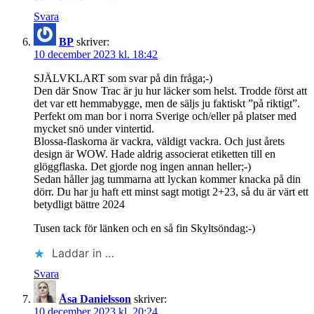
Svara
BP
skriver:
10 december 2023 kl. 18:42
SJÄLVKLART som svar på din fråga;-)
Den där Snow Trac är ju hur läcker som helst. Trodde först att
det var ett hemmabygge, men de säljs ju faktiskt ”på riktigt”.
Perfekt om man bor i norra Sverige och/eller på platser med
mycket snö under vintertid.
Blossa-flaskorna är vackra, väldigt vackra. Och just årets
design är WOW. Hade aldrig associerat etiketten till en
glöggflaska. Det gjorde nog ingen annan heller;-)
Sedan håller jag tummarna att lyckan kommer knacka på din
dörr. Du har ju haft ett minst sagt motigt 2+23, så du är värt ett
betydligt bättre 2024
Tusen tack för länken och en så fin Skyltsöndag:-)
Laddar in …
Svara
Åsa Danielsson
skriver:
10 december 2023 kl. 20:24