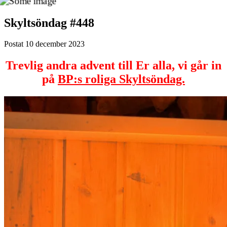
Skyltsöndag #448
Postat
10 december 2023
Trevlig andra
advent till Er alla, vi går in
på
BP:s roliga Skyltsöndag.