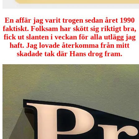
En affär jag varit trogen sedan året 1990
faktiskt. Folksam har skött sig riktigt bra,
fick ut slanten i veckan för alla utlägg jag
haft. Jag lovade återkomma från mitt
skadade tak där Hans drog fram.