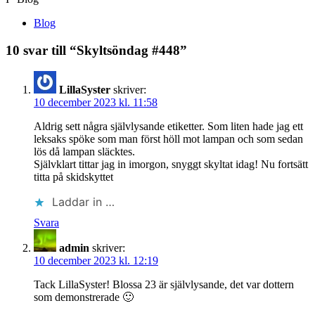
Blog
10 svar till “Skyltsöndag #448”
LillaSyster
skriver:
10 december 2023 kl. 11:58
Aldrig sett några självlysande etiketter. Som liten hade jag ett
leksaks spöke som man först höll mot lampan och som sedan
lös då lampan släcktes.
Självklart tittar jag in imorgon, snyggt skyltat idag! Nu fortsätt
titta på skidskyttet
Laddar in …
Svara
admin
skriver:
10 december 2023 kl. 12:19
Tack LillaSyster! Blossa 23 är självlysande, det var dottern
som demonstrerade 🙂