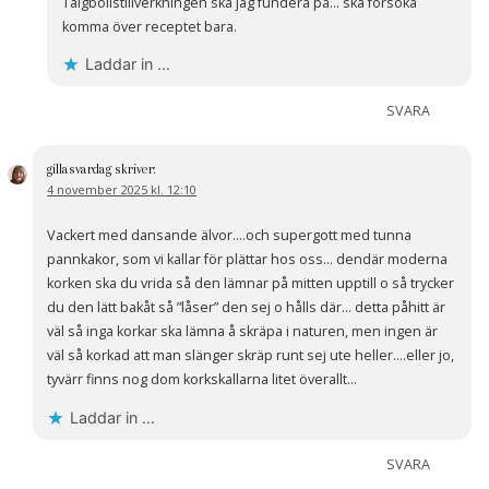
Talgbollstillverkningen ska jag fundera på… ska försöka
komma över receptet bara.
Laddar in …
SVARA
gillasvardag
skriver:
4 november 2025 kl. 12:10
Vackert med dansande älvor….och supergott med tunna
pannkakor, som vi kallar för plättar hos oss… dendär moderna
korken ska du vrida så den lämnar på mitten upptill o så trycker
du den lätt bakåt så ”låser” den sej o hålls där… detta påhitt är
väl så inga korkar ska lämna å skräpa i naturen, men ingen är
väl så korkad att man slänger skräp runt sej ute heller….eller jo,
tyvärr finns nog dom korkskallarna litet överallt…
Laddar in …
SVARA