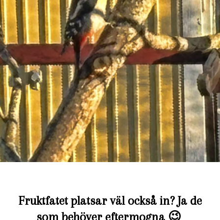
Fruktfatet platsar väl också in? Ja de
som behöver eftermogna 😉