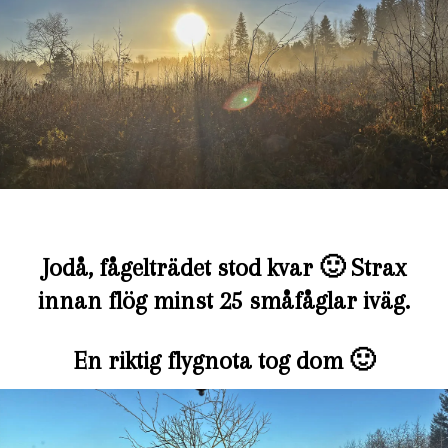
Jodå, fågelträdet stod kvar 🙂 Strax
innan flög minst 25 småfåglar iväg.
En riktig flygnota tog dom 🙂