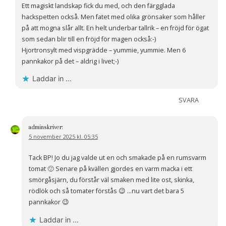
Ett magiskt landskap fick du med, och den färgglada
hackspetten också. Men fatet med olika grönsaker som håller
på att mogna slår allt. En helt underbar tallrik – en fröjd för ögat
som sedan blir till en fröjd för magen också:-)
Hjortronsylt med vispgrädde – yummie, yummie. Men 6
pannkakor på det – aldrig i livet;-)
Laddar in …
SVARA
admin
skriver:
5 november 2025 kl. 05:35
Tack BP! Jo du jag valde ut en och smakade på en rumsvarm
tomat 🙂 Senare på kvällen gjordes en varm macka i ett
smörgåsjärn, du förstår väl smaken med lite ost, skinka,
rödlök och så tomater förstås 😉 …nu vart det bara 5
pannkakor 😉
Laddar in …