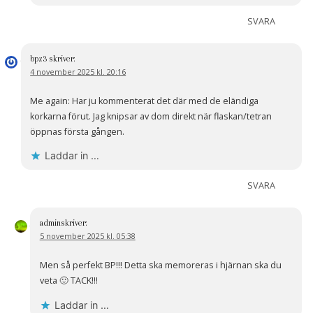
SVARA
bpz3
skriver:
4 november 2025 kl. 20:16
Me again: Har ju kommenterat det där med de eländiga
korkarna förut. Jag knipsar av dom direkt när flaskan/tetran
öppnas första gången.
Laddar in …
SVARA
admin
skriver:
5 november 2025 kl. 05:38
Men så perfekt BP!!! Detta ska memoreras i hjärnan ska du
veta 🙂 TACK!!!
Laddar in …