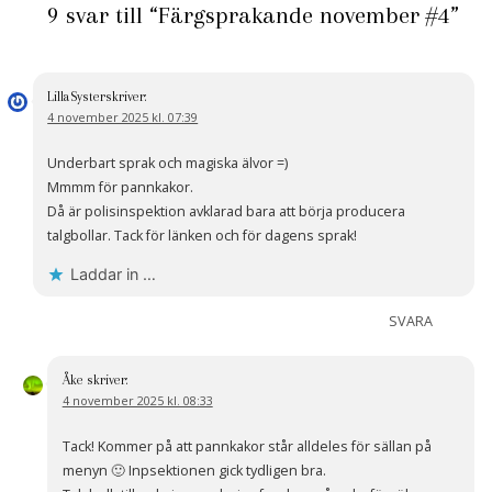
9 svar till “Färgsprakande november #4”
LillaSyster
skriver:
4 november 2025 kl. 07:39
Underbart sprak och magiska älvor =)
Mmmm för pannkakor.
Då är polisinspektion avklarad bara att börja producera
talgbollar. Tack för länken och för dagens sprak!
Laddar in …
SVARA
Åke
skriver:
4 november 2025 kl. 08:33
Tack! Kommer på att pannkakor står alldeles för sällan på
menyn 🙂 Inpsektionen gick tydligen bra.