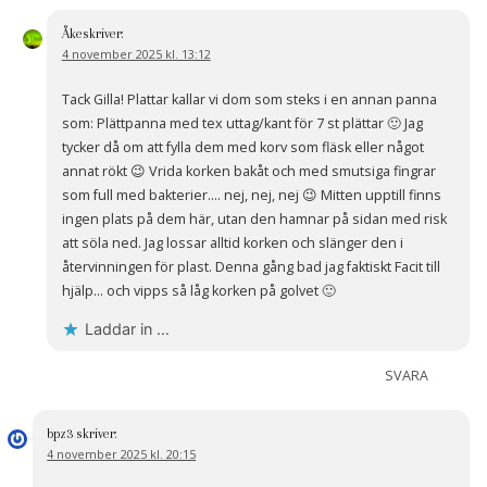
Åke
skriver:
4 november 2025 kl. 13:12
Tack Gilla! Plattar kallar vi dom som steks i en annan panna
som: Plättpanna med tex uttag/kant för 7 st plättar 🙂 Jag
tycker då om att fylla dem med korv som fläsk eller något
annat rökt 😉 Vrida korken bakåt och med smutsiga fingrar
som full med bakterier…. nej, nej, nej 😉 Mitten upptill finns
ingen plats på dem här, utan den hamnar på sidan med risk
att söla ned. Jag lossar alltid korken och slänger den i
återvinningen för plast. Denna gång bad jag faktiskt Facit till
hjälp… och vipps så låg korken på golvet 🙂
Laddar in …
SVARA
bpz3
skriver:
4 november 2025 kl. 20:15