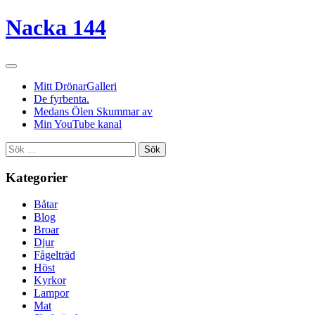
Nacka 144
Mitt DrönarGalleri
De fyrbenta.
Medans Ölen Skummar av
Min YouTube kanal
Sök
efter:
Kategorier
Båtar
Blog
Broar
Djur
Fågelträd
Höst
Kyrkor
Lampor
Mat