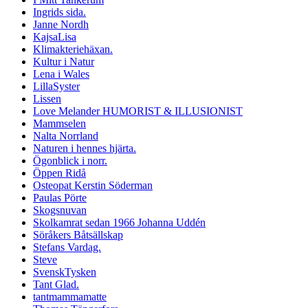
Ingrids sida.
Janne Nordh
KajsaLisa
Klimakteriehäxan.
Kultur i Natur
Lena i Wales
LillaSyster
Lissen
Love Melander HUMORIST & ILLUSIONIST
Mammselen
Nalta Norrland
Naturen i hennes hjärta.
Ögonblick i norr.
Öppen Ridå
Osteopat Kerstin Söderman
Paulas Pörte
Skogsnuvan
Skolkamrat sedan 1966 Johanna Uddén
Söråkers Båtsällskap
Stefans Vardag.
Steve
SvenskTysken
Tant Glad.
tantmammamatte