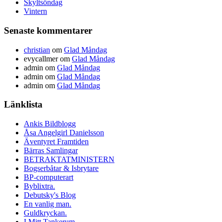
Skyltsöndag
Vintern
Senaste kommentarer
christian
om
Glad Måndag
evycallmer
om
Glad Måndag
admin
om
Glad Måndag
admin
om
Glad Måndag
admin
om
Glad Måndag
Länklista
Ankis Bildblogg
Åsa Angelgirl Danielsson
Äventyret Framtiden
Bärras Samlingar
BETRAKTATMINISTERN
Bogserbåtar & Isbrytare
BP-computerart
Byblixtra.
Debutsky's Blog
En vanlig man.
Guldkryckan.
I Mitt Tankerum