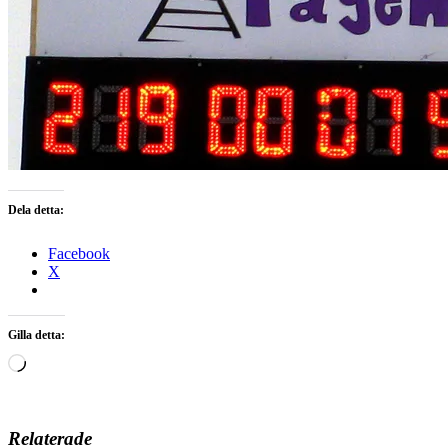
Dela detta:
Facebook
X
Gilla detta:
Laddar
in
…
Relaterade