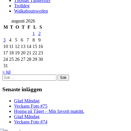
Thomas Tängerfors
Trolldeg
Walkaboutsweden
augusti 2026
M
T
O
T
F
L
S
1
2
3
4
5
6
7
8
9
10
11
12
13
14
15
16
17
18
19
20
21
22
23
24
25
26
27
28
29
30
31
« jul
Sök
efter:
Senaste inläggen
Glad Måndag
Veckans Foto #75
Hoppa på Tåget – Min favorit maträtt.
Glad Måndag
Veckans Foto #74